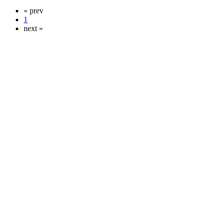
« prev
1
next »