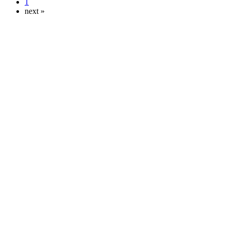
1
next »