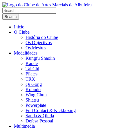
Início
O Clube
História do Clube
Os Objectivos
Os Mestres
Modalidades
Kungfu Shaolin
Karate
Tai Chi
Pilates
TRX
Qi Gong
Kobudo
Wing Chun
Shiatsu
Powerplate
Full Contact & Kickboxing
Sanda & Qinda
Defesa Pessoal
Multimedia